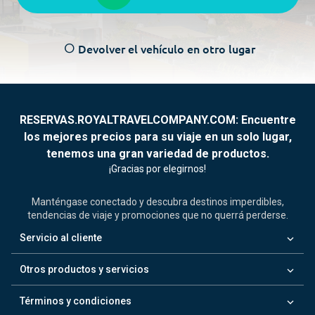
Devolver el vehículo en otro lugar
radio_button_unchecked
RESERVAS.ROYALTRAVELCOMPANY.COM: Encuentre
los mejores precios para su viaje en un solo lugar,
tenemos una gran variedad de productos.
¡Gracias por elegirnos!
Manténgase conectado y descubra destinos imperdibles,
tendencias de viaje y promociones que no querrá perderse.
keyboard_arrow_down
Servicio al cliente
keyboard_arrow_down
Otros productos y servicios
keyboard_arrow_down
Términos y condiciones